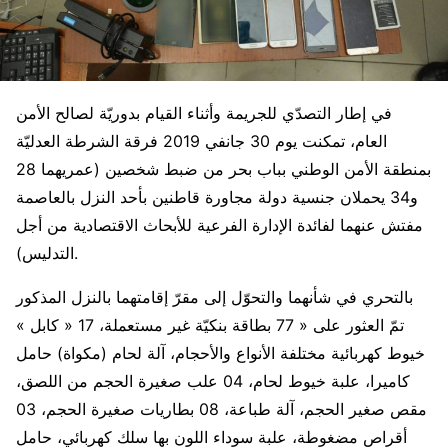
في إطار التصدّي للجريمة وأثناء القيام بدوريّة لصالح الأمن
العام، تمكنت يوم 30 جانفي 2019 فرقة الشرطة العدليّة
بمنطقة الأمن الوطني بباب بحر من ضبط شخصين (عمريهما 28
و34 يحملان جنسية دولة مجاورة قاطنين بأحد النزل بالعاصمة
مفتش عنهما لفائدة الإدارة الفرعية للأبحاث الاقتصادية من أجل
التدليس).
بالتحري في شأنهما والتحوّل إلى مقرّ إقامتهما بالنزل المذكور
تمّ العثور على « 77 بطاقة بنكيّة غير مستعملة، 17 « كابل »
خيوط كهربائية مختلفة الأنواع والأحجام، آلة لحام (مكواة) حامل
كاميرا، علبة خيوط لحام، 04 علب صغيرة الحجم من اللصق،
مقص صغير الحجم، آلة طباعة، 08 بطاريات صغيرة الحجم، 03
أقراص مضغوطة، علبة سوداء اللون بها سلك كهربائي، حامل