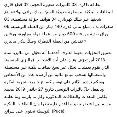
بطاقة ذاكرة، 08 كاميرات صغيرة الحجم، 02 قطع قارئ
للبطاقات البنكيّة، مسطرة حديديّة للقصّ، مفك براغي، ولاعة يتمّ
شحنها عبر سلك كهربائي، 04 هواتف جوّالة مستعملة، 03
شفرات نداء، مبلغ مالي قدره 140 دينار من العملة التونسية، 06
أوراق نقدية من فئة 500 دينار من عملة دولة مجاورة، ورقتين
نقديتين من العملة القطريّة وصكّ بنكي ماليزي ».
بتعميق التحرّيات معهما اعترف أحدهما أنه تحوّل إلى ماليزيا سنة
2018 أين تعرّف هناك على أحد الأشخاص (ماليزي الجنسية)
الذي يقوم بعمليات تحيّل عبر نسخ بطاقات بنكية غير مستعملة
واستعمالها لسحب مبالغ مالية من أرصدة عدد من الأشخاص
وبحكم تردده الدّائم على تونس كسائح خامرته تجربة الفكرة
وبالفعل حلّ بالتراب التونسي بتاريخ 27 جانفي 2019 محملا
بكامل المعدات والبطاقات المذكورة وكل ما يلزمه وما تعلمه
من ماليزيا فتعذر تنفيذ ما أقدم عليه نظرا وأن البطاقات البنكية
التونسيّة تحتوي على شرائح (Puce).