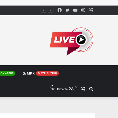
Facebook
Twitter
YouTube
Instagram
Article
Aléatoire
MKR
OXYGÈNE
DISTRIBUTION
℃
28
Article
Rechercher
Bizerte
Aléatoire