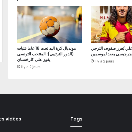
علي يُعزز صفوف الترجي
مونديال كرة اليد تحت 18 عاما فتيات
لجرجيسي بعقد لموسمين
(الدور الترتيبي): المنتخب التونسي
يفوز على كازختسان
il y a 2 jours
il y a 2 jours
es vidéos
Tags