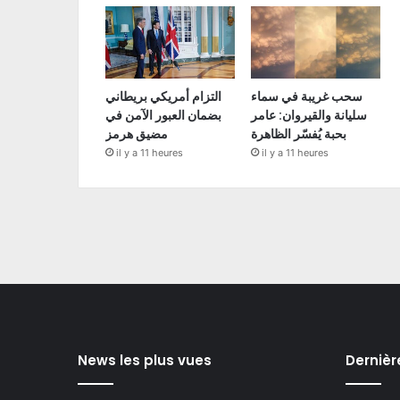
سحب غريبة في سماء
التزام أمريكي بريطاني
سليانة والقيروان: عامر
بضمان العبور الآمن في
بحبة يُفسّر الظاهرة
مضيق هرمز
il y a 11 heures
il y a 11 heures
News les plus vues
Dernièr