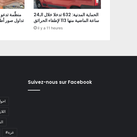
الحماية المدنية: 632 تدخلا خلال الـ24
منظّمة تدعو 
ساعة الماضية منها 113 لإطفاء الحرائق
تداول صور أط
il y a 11 heures
Suivez-nous sur Facebook
#احو
#اللا
#ا
#غزة