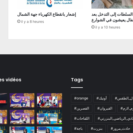
السلطات إلى التدخل بعد
إشعار بانقطاع الكهرباء جهة الشمال
فال يعيشون في الشوارع
il y a 8 heures
il y a 10 heures
es vidéos
Tags
ال_الطقس
#أوتيك
#orange
زم_لازم
#القيروان
#القصرين
لنادي_الرياضي_البنزرتي
#اللقاحات
#حادث_مرور
#بنزرت
#باجة