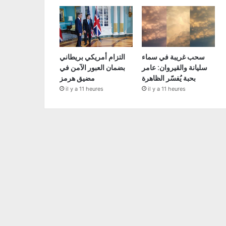
سحب غريبة في سماء
التزام أمريكي بريطاني
سليانة والقيروان: عامر
بضمان العبور الآمن في
بحبة يُفسّر الظاهرة
مضيق هرمز
il y a 11 heures
il y a 11 heures