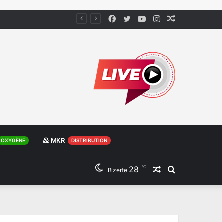
Facebook
Twitter
YouTube
Instagram
Article
Aléatoire
MKR
OXYGÈNE
DISTRIBUTION
℃
28
Article
Rechercher
Bizerte
Aléatoire