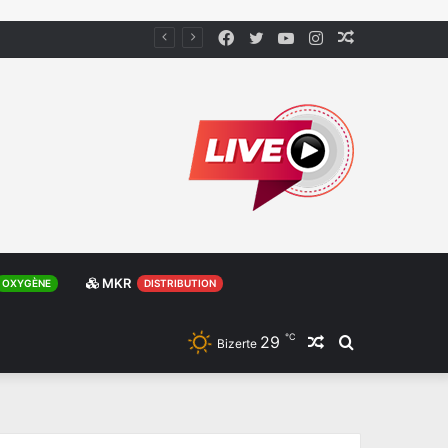
Facebook
Twitter
YouTube
Instagram
Article
Aléatoire
MKR
OXYGÈNE
DISTRIBUTION
℃
29
Article
Rechercher
Bizerte
Aléatoire