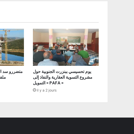
يوم تحسيسي ببنزرت الجنوبية حول
متضررو سد ال
مشروع التسوية العقارية والنفاذ إلى
ملفا
التمويل « PAFA »
il y a 2 jours