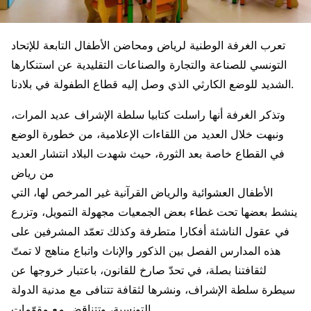
تعرب الغرفة الوطنية لرياض ومحاضن الأطفال التابعة للإتحاد
التونسي للصناعة والتجارة والصناعات التقليدية عن استنكارها
الشديد للوضع الكارثي الذي وصل إليه قطاع الطفولة في بلادنا.
وتذكر الغرفة أنها راسلت كتابيا سلطة الإشراف عديد المرات،
ونبهت خلال العديد من اللقاءات الإعلامية، من خطورة الوضع
في القطاع خاصة بعد الثورة، حيث شهدت البلاد انتشار العديد
من رياض
الأطفال العشوائية والرياض القرآنية غير المرخص لها، التي
ينشط بعضها تحت غطاء بعض الجمعيات مجهولة التمويل، وتزرع
في عقول الناشئة أفكارا متطرفة وكذلك تعمّد المشرفين على
هذه المدارس الفصل بين الذكور والإناث واتباع مناهج لا تمتّ
لثقافتنا بصلة، في تحدّ صارخ للقانون، باعتبار خروجها عن
سيطرة سلطة الإشراف، ونشرها لثقافة تتنافى مع مدنية الدولة
التونسية، وتتناقض مع مقوّمات