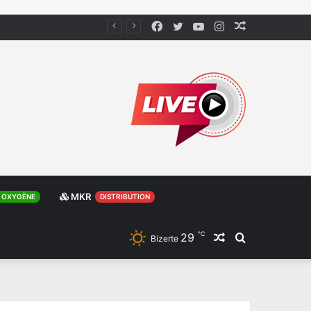
Facebook
Twitter
YouTube
Instagram
Article
Aléatoire
MKR
OXYGÈNE
DISTRIBUTION
℃
29
Article
Rechercher
Bizerte
Aléatoire