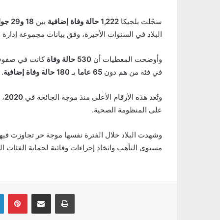
سجّلت بلجيكا
1,222 حالة وفاة إضافية
بين
18 و29 جوان 2026
البلاد في السنوات الأخيرة، وفق بيانات مجموعة إدارة ا
وأوضحت المعطيات أن
530 حالة وفاة
كانت في صفوف
في فئة من هم دون
65 عاما
بـ
180 حالة وفاة إضافية
.
وتُعد هذه الأرقام الأعلى منذ موجة الجائحة في
2020
، 
على المنظومة الصحية.
وشهدت البلاد خلال الفترة نفسها موجة حر تجاوزت فيها
مستوى التأهب واتخاذ إجراءات وقائية لحماية الفئات 
Linkedin
Pinterest
Partager par email
Imprimer