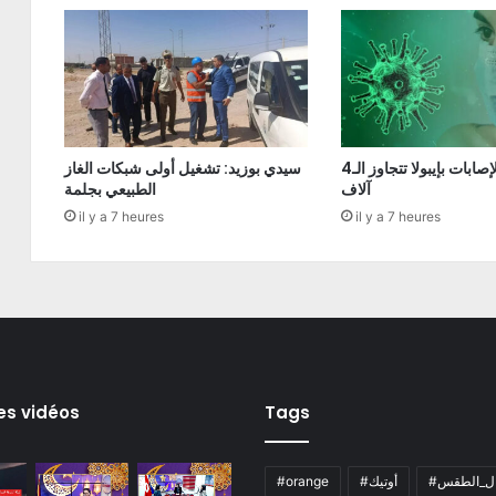
الكونغو: الإصابات بإيبولا تتجاوز الـ4
سيدي بوزيد: تشغيل أولى شبكات الغاز
آلاف
الطبيعي بجلمة
il y a 7 heures
il y a 7 heures
es vidéos
Tags
ال_الطقس
#أوتيك
#orange