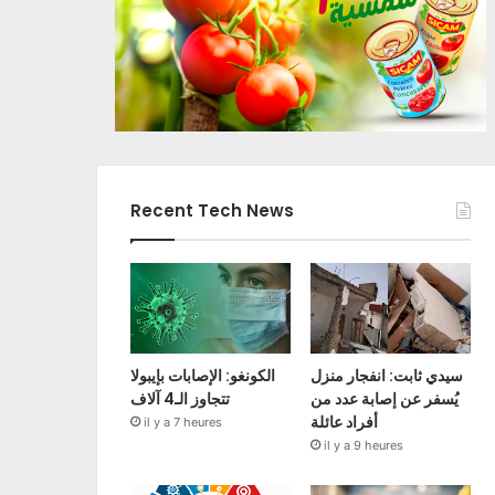
Recent Tech News
سيدي ثابت: انفجار منزل
الكونغو: الإصابات بإيبولا
يُسفر عن إصابة عدد من
تتجاوز الـ4 آلاف
أفراد عائلة
il y a 7 heures
il y a 9 heures