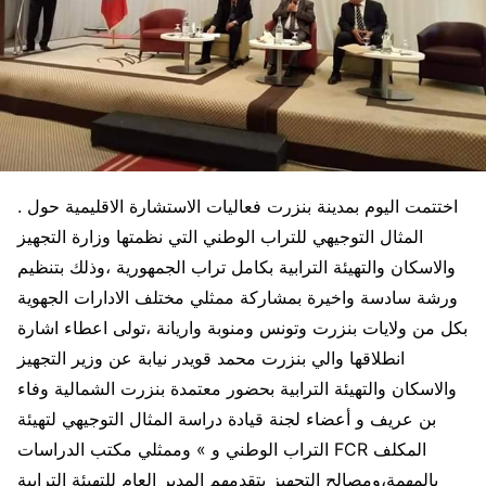
. اختتمت اليوم بمدينة بنزرت فعاليات الاستشارة الاقليمية حول
المثال التوجيهي للتراب الوطني التي نظمتها وزارة التجهيز
والاسكان والتهيئة الترابية بكامل تراب الجمهورية ،وذلك بتنظيم
ورشة سادسة واخيرة بمشاركة ممثلي مختلف الادارات الجهوية
بكل من ولايات بنزرت وتونس ومنوبة واريانة ،تولى اعطاء اشارة
انطلاقها والي بنزرت محمد قويدر نيابة عن وزير التجهيز
والاسكان والتهيئة الترابية بحضور معتمدة بنزرت الشمالية وفاء
بن عريف و أعضاء لجنة قيادة دراسة المثال التوجيهي لتهيئة
التراب الوطني و » وممثلي مكتب الدراسات FCR المكلف
بالمهمة،ومصالح التجهيز يتقدمهم المدير العام للتهيئة الترابية