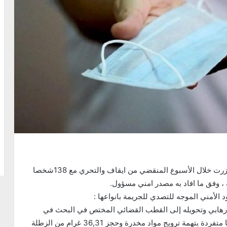
تمكنت المصالح الأمنية المشتركة التابعة لإقليم امن بنزرت خلال الأسبوع المنقضي من ايقاف والتحري مع 138شخصا
ة ، وفق ما افاد به مصدر امني مسؤول.
الأمني الموجه للتصدي للجريمة بانواعها :
 إرهابي وتحويله إلى القطب القضائي المختص في البحث في
الجرائم الإرهابية بالعاصمة إيقاف 3 اشخا ص في قضايا متفردة بتهمة ترويج مواد مخدرة وحجز 36,31 غرام من الزطلة