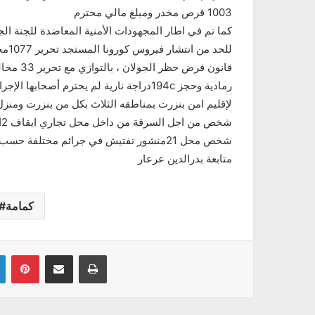
1003 قرص مخدر ومبلغ مالي محترم
كما تم في اطار المجهودات الأمنية المعاضدة للجنة الج
رمادية وحجز 194cدراجة نارية لم يحترم أصحاب
لإقليم امن بنزرت بمناطقه الثلاث بكل من بنزرت ومنزل
شخص محل 21منشور تفتيش في جرائم مختلفة حسب تأكيد المصدر نفسه .
متابعة بدرالدين عرعار
#كمامة
Linkedin
Pinterest
Partager par email
Imprimer