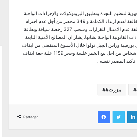
هوية لتنظيم النجدة وتطبيق البروتوكولات والإجراءات الواجبة
للحد من انتشار فيروس كورونا المستجد تحرير 1077مخالفة لعدم ارتداء الكمامة و 349 محضر من أجل عدم احترام
قانون فرض حظر الجولان ، بالتوازي مع تحرير 33 مخالفة عدم الامتثال للقرارات وسحب 327 رخصة سياقة وبطاقة
ها الإجراءات القانونية الواجبة بشانها. يشار ان المصالح الأمنية التابعة
 بورقيبة وراس الجبل تولوا خلال الأسبوع المنقضي من ايقاف
شخص من اجل السرقة من داخل محل تجاري ايقاف 2اشخاص من اجل بيع الخمر خلسة وحجز 1159 علبة جعة ايقاف
#بنزرت
Facebook
Twitter
Partager