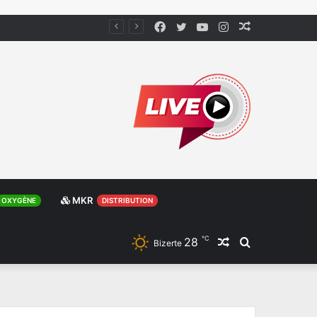
Facebook
Twitter
YouTube
Instagram
Article
Aléatoire
MKR
OXYGÈNE
DISTRIBUTION
℃
28
Article
Rechercher
Bizerte
Aléatoire