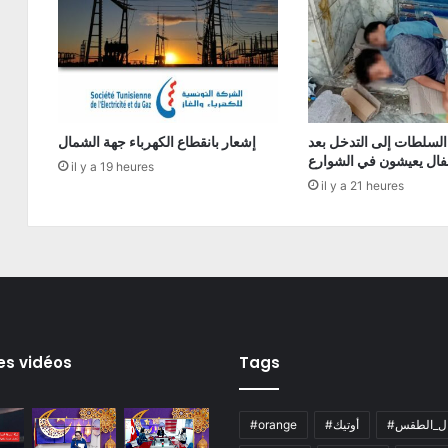
السلطات إلى التدخل بعد
إشعار بانقطاع الكهرباء جهة الشمال
فال يعيشون في الشوارع
il y a 19 heures
il y a 21 heures
es vidéos
Tags
ال_الطقس
#أوتيك
#orange