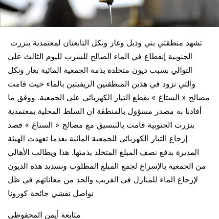
تشهد منطقتي بني وذيل وغار ونكل التابعتان لمعتمدية بنزرت
الجنوبية إنقطاع في الماء الصالح للشرب لليوم الثالث على
التوالي بسبب ديون متخلدة بذمة الجمعية المائية بغار ونكل
والتي تزود في هذين المنطقتين الريفيتين بالماء حيث قامت
مصالح « الستاغ » بقطع التيار الكهربائي على الجمعية. ووفق ما
أفادنا به مصدر مسؤول بالمنطقة ان السلط المحلية بمعتمدية
بنزرت الجنوبية قامت بالتنسيق مع مصالح « الستاغ » قصد
إرجاع التيار الكهربائي للجمعية المائية بعدما تعهدت الهيئة
المديرة بدفع نصف المبلغ المتخلد بذمتها. هذا ويطالب الأهالي
من الجمعية بالإسراع لجمع المبلغ المطلوب وتسديد هذه الديون
لإرجاع الماء للمنازل في القريب والحد من معاناتهم في ظل
تواصل تفشي جائحة كورونا
متابعة أيمن المحفوظي