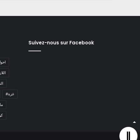
Suivez-nous sur Facebook
#احو
#اللا
#ا
#غزة
#م
كو