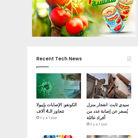
Recent Tech News
سيدي ثابت: انفجار منزل
الكونغو: الإصابات بإيبولا
يُسفر عن إصابة عدد من
تتجاوز الـ4 آلاف
أفراد عائلة
il y a 1 jour
il y a 1 jour