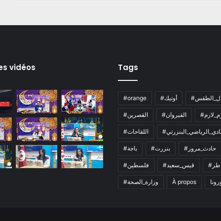
es vidéos
Tags
ال_الطقس
#أوتيك
#orange
زم_لازم
#القيروان
#القصرين
لنادي_الرياضي_البنزرتي
#اللقاحات
#حادث_مرور
#بنزرت
#باجة
اطر
#قيس_سعيد
#فلسطين
رونا
À propos
#وزارة_الصحة