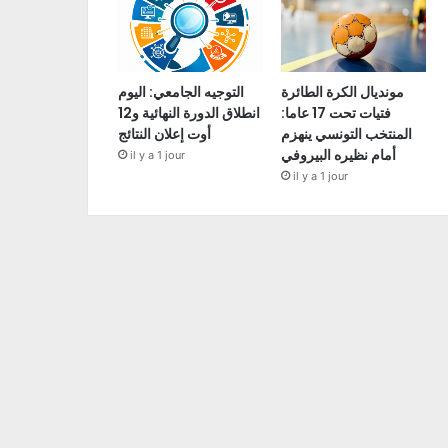
مونديال الكرة الطائرة
التوجيه الجامعي: اليوم
فتيات تحت 17 عاما:
انطلاق الدورة النهائية و12
المنتخب التونسي ينهزم
أوت إعلان النتائج
أمام نظيره البيروفي
il y a 1 jour
il y a 1 jour