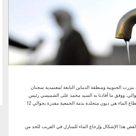
بنزرت الجنوبية ومنطقة الدماين التابعة لمعتمدية سجنان
والي. ووفق ما أفادنا به السيد محمد على الشميسي رئيس
الجمعية المائية بالتراميس ان السبب الرئيسي وراء إنقطاع الماء هي ديون متخلدة بذمة الجمعية مقدرة بحوالي 12
لفض هذا الإشكال وإرجاع الماء للمنازل في القريب للحد من