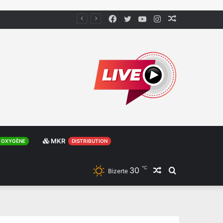
Facebook
Twitter
YouTube
Instagram
Article
Aléatoire
MKR
OXYGÈNE
DISTRIBUTION
℃
30
Article
Rechercher
Bizerte
Aléatoire