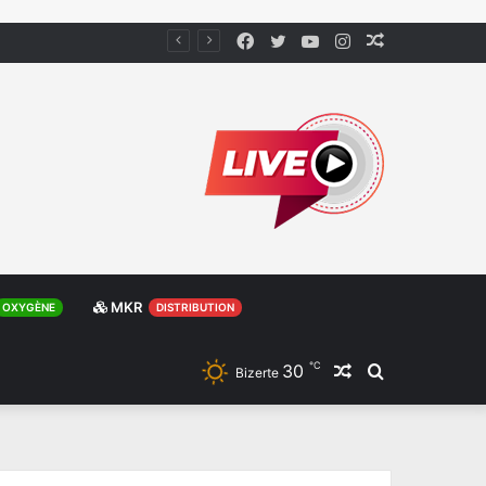
Facebook
Twitter
YouTube
Instagram
Article
Aléatoire
MKR
OXYGÈNE
DISTRIBUTION
℃
30
Article
Rechercher
Bizerte
Aléatoire