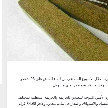
تمكنت المصالح الأمنية المشتركة التابعة لإقليم امن بنزرت خلال الأسبوع المنقضي من القاء القبض على 98 شخص
 ، وفق ما افاد به مصدر امني مسؤول
 الأمني الموجه للتصدي للجريمة والجريمة المنظمة بمختلف
أنواعها فقد تم ، القاء القبض على 13 شخص من أجل المسك والاستهلاك والتجار في مادة مخدرة وحجز 84.68 غرام