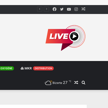
Facebook
Twitter
YouTube
Instagram
Article
Aléatoire
MKR
OXYGÈNE
DISTRIBUTION
℃
27
Article
Rechercher
Bizerte
Aléatoire