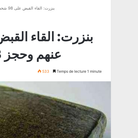
بنزرت: القاء القبض على 98 شخصا مفتشا عنهم وحجز 84.68 غرام من الزطلة
عنهم وحجز 84.68 غرام من الزطلة
533
Temps de lecture 1 minute