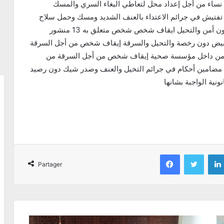
من القنب الهندي (زطلة) إيقاف 7 أشخاص 4 رجال و3 نساء من أجل إعداد محل لتعاطي البغاء السري والمسك
مادة مخدرة إيقاف شخص محل 9 مناشير تفتيش في جرائم الاعتداء بالعنف الشديد ومسك وحمل سلاح
ابيض دون رخصة ايقاف شخص من أجل انتحال صفة عون أمن والتحيل ايقاف شخص شخص متعلق به 13 منشور
ابيض دون رخصة والتحيل والسرقة إيقاف شخص من أجل السرقة
من داخل مؤسسة صحية إيقاف شخص من أجل السرقة من
داخل مؤسسة صناعية إيقاف شخص صادرة في حقه 6 مضامين أحكام في جرائم التخيل والعنف وصدر شيك دون رصيد
Facebook
Twitter
Partager