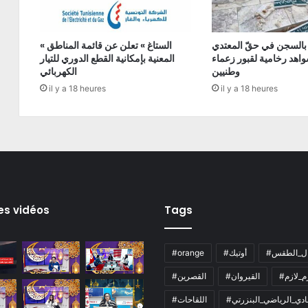
 بالسجن في حقّ المعتدي
« الستاغ » تعلن عن قائمة المناطق
اهد رخامية لقبور زعماء
المعنية بإمكانية القطع الدوري للتيار
وطنيين
الكهربائي
il y a 18 heures
il y a 18 heures
es vidéos
Tags
ال_الطقس
#أوتيك
#orange
زم_لازم
#القيروان
#القصرين
لنادي_الرياضي_البنزرتي
#اللقاحات