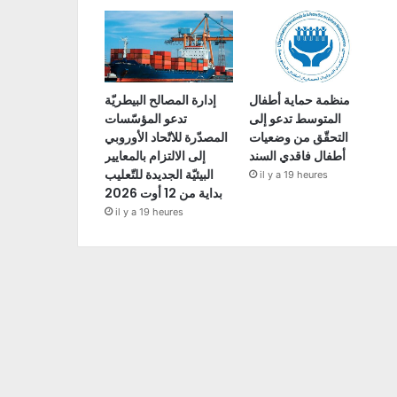
منظمة حماية أطفال
إدارة المصالح البيطريّة
المتوسط تدعو إلى
تدعو المؤسّسات
التحقّق من وضعيات
المصدّرة للاتّحاد الأوروبي
أطفال فاقدي السند
إلى الالتزام بالمعايير
البيئيّة الجديدة للتّعليب
il y a 19 heures
بداية من 12 أوت 2026
il y a 19 heures