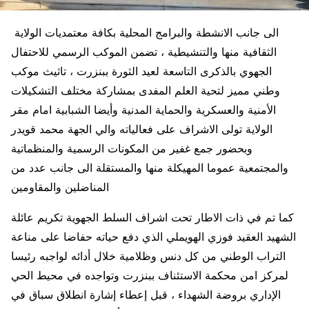
الى جانب الانشطة والبرامج المحلية بكافة معتمديات الولاية
الثقافية منها والتنشيطية ، تضمن الموكب الرسمي للاحتفال
الجهوي بالذكرى التاسعة لعيد الثورة ببنزرت ، تاثيث موكب
وطني مميز لتحية العلم المفدى بمشاركة مختلف التشكيلات
الأمنية والعسكرية والحماية المدنية وأيضا الشبابية امام مقر
الولاية تولى الاشراف على فعالياته والي الجهة محمد قويدر
وبحضور جمع غفير من المكونات الرسمية والمنظماتية
والمجتمعية عموما المهيكلة منها والمستقلة الى جانب عدد من
المناضلين والمقاومين
كما تم في ذات الاطار تحت اشراف السلط الجهوية تكريم عائلة
الشهيد العقيد فوزي الهويملي الذي دفع حياته حفاضا على مناعة
التراب الوطني من كل دنس وظلامية خلال أدائه لواجبه رئيسا
لمركز امن محكمة الاستئناف ببنزرت وتواجده في محيط الحي
الإداري بروضة الشهداء ، قبل إعطاء إشارة انطلاق سباق في