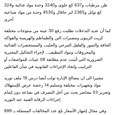
طن مرطبات و637 كغ حلوى و3240 وحدة مواد غذائية و324
كغ توابل و2365 لتر جافال و4530 وحدة من مواد صناعية
أخرى
كما أن عديد التدخلات تطلبت رفع 30 عينة من منتوجات مختلفة
كزيت الزيتون ومصبرات التن والطماطم والهريسة والفواكه
الجافة والتمور والفلفل المرحي والحليب والمستحضرات الغذائية
والمحروقات ومواد التنظيف… لإجراء التحاليل المخبرية
الضرورية التي أثبتت عدم مطابقة 08 عينات للمواصفات أو
التراتيب واتخاذ الإجراءات القانونية في شأن الفاعلين
مشيرا الى ان مصالح الإدارة تولت أيضا درس 19 ملف توريد
مواد وتجهيزات مختلفة وتسليم 14 رخصة عرض للإستهلاك
وتحرير 03 محاضر بحث من أجل التصرف في بضاعة دون إتمام
إجراءات الرقابة الفنية عند التوريد
وفي مجال ‬إشهار الأسعار بلغ عدد المخالفات المسجلة بـ 899