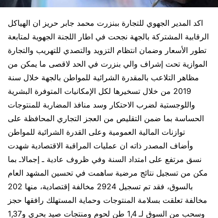
اكد المدير الجهوي للتجارة ببنزرت محمد جابر حريز ان الهياكل
الرقابية المشتركة بالجهة نجحت في اطار اللجنة الجهوية لمتابعة
تطور الأسعار وضمان انتظام التزويد والتصدي للتهريب والتجارة
الموازية تحت إشراف والي بنزرت في الحد لاقصى ما يمكن من
مظاهر التلاعب بالمقدرة الشرائية للمواطن بالجهة خلال سنة
2019 من خلال تسخيرها لكل الإمكانيات المتوفرة البشرية
واللوجستية لضرب الاحتكار وسد منافذ المضاربة للمنتوجات
الحساسة بما ضمن التقليص من العجز التجاري المحافظة على
توازنات المالية العمومية وعلى القدرة الشرائية للمواطن
وأضاف المصدر ذاته ان عمليات المراقبة الاقتصادية شهدت
نسق مرتفع على امتداد السنة وفي ظروف عادية ـ إجمالاـ بما
مكن من تسجيل نتائج مرضية ساهمت في تحسين المشهد العام
بالسوق، فقد تم تسجيل 2924 مخالفة إقتصادية، منها 202
مخالفة تعلقت بسلامة المنتوجات وحماية المستهلك رافقها حجز
وسحب من السوق لـ 1,4 طن لحوم ومنتجات صيد بحري و1,37