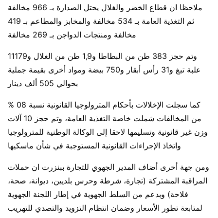
ملاحظا ان قطاع الخضر والغلال يحتل الصدارة بـ 966 مخالفة
ثم التغذية العامة بـ 534 مخالفة والمخابز والمطاعم بـ 419
مخالفة ومنتجات الدواجن بـ 269 مخالفة
وتم حجز 383 طن من البطاطا و1,9 طن من الغلال و11179
علبة تبغ و31 رأس أبقار و750 بيضة ومواد أخرى بقيمة جملية
بحوالي 505 ألف دينار
كما سجلت الإخلالات بأحكام المترولوجيا القانونية نسبة 08 %
من المخالفات شملت خاصة التغذية العامة، وتم حجز 10 آلات
وزن غير قانونية وتسليمها لاحقا إلى الوكالة الوطنية للمترولوجيا
واتخاذ الإجراءات القانونية المستوجبة في شأن ماسكيها
ومن جهة أخرى أضاف المدير الجهوي للتجارة ببنزرت ان حملات
المراقبة المشتركة (تجارة، شرطة وحرس بلديين، ديوانة، صحة،
فلاحة) وبدعم من السلط الجهوية في إطار اللجنة الجهوية
لمتابعة تطور الأسعار وضمان انتظام التزويد والتصدي للتهريب