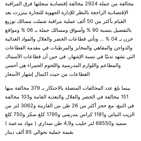
مخالفة من جملة 2924 مخالفة إقتصادية سجلتها فرق المراقبة
الإقتصادية الراجعة بالنظر للإدارة الجهوية للتجارة ببنزرت بعد
القيام بأكثر من 50 ألف عملية مراقبة شملت مسالك توزيع
بالتفصيل بنسبة 90 % وأسواق ومسالك جملة بـ 06 % ومواقع
خزن بـ 04 % … وتأتي قطاعات الخضر والغلال والمواد الغذائية
والدواجن والمقاهي والمخابز والمرطبات في مقدمة القطاعات
التي تشهد تدنيّا في نسبة الإشهار، في حين أن قطاعات الأسماك
والمطاعم واللوازم المدرسية واللحوم الحمراء هي‮ ‬أحسن
القطاعات من حيث اكتمال إشهار الأسعار
بينما بلغ عدد المخالفات المتصلة بالاحتكار بـ 379 مخالفة منها
151 مخالفة في الخضر والغلال والتغذية العامة و103 مخالفة
في التبغ، مع حجز أكثر من 26 طن من الفارينة و3062 لتر من
الزيت النباتي و1191 كراس مدرسي و1795 كلغ سكر و750 كلغ
سميد و68550 لتر حليب و4,9 طن سداري ( مواد مدعمة )
بقيمة جملية بحوالي 85 ألف دينار