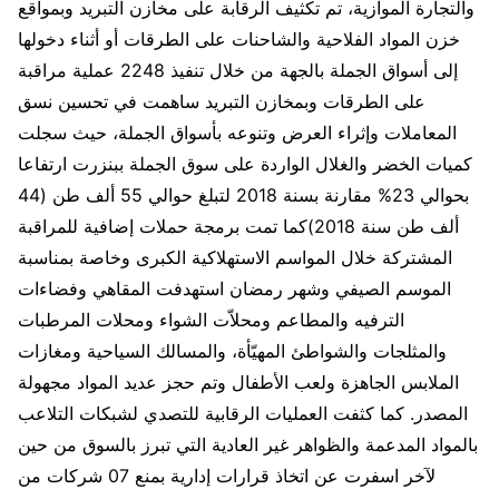
والتجارة الموازية، تم تكثيف الرقابة على مخازن التبريد وبمواقع
خزن المواد الفلاحية والشاحنات على الطرقات أو أثناء دخولها
إلى أسواق الجملة بالجهة من خلال تنفيذ 2248 عملية مراقبة
على الطرقات وبمخازن التبريد ساهمت في تحسين نسق
المعاملات وإثراء العرض وتنوعه بأسواق الجملة، حيث سجلت
كميات الخضر والغلال الواردة على سوق الجملة ببنزرت ارتفاعا
بحوالي 23% مقارنة بسنة 2018 لتبلغ حوالي 55 ألف طن (44
ألف طن سنة 2018)كما تمت برمجة حملات إضافية للمراقبة
المشتركة خلال المواسم الاستهلاكية الكبرى وخاصة ‬بمناسبة
الموسم الصيفي وشهر رمضان استهدفت المقاهي ‬وفضاءات
الترفيه والمطاعم ومحلاّت الشواء ومحلات المرطبات
والمثلجات والشواطئ المهيّأة،‮ ‬والمسالك السياحية ‬ومغازات
الملابس الجاهزة ولعب الأطفال وتم حجز عديد المواد مجهولة
المصدر. كما كثفت العمليات الرقابية للتصدي لشبكات التلاعب
بالمواد المدعمة والظواهر غير العادية التي تبرز بالسوق من حين
لآخر اسفرت عن اتخاذ قرارات إدارية بمنع 07 شركات من