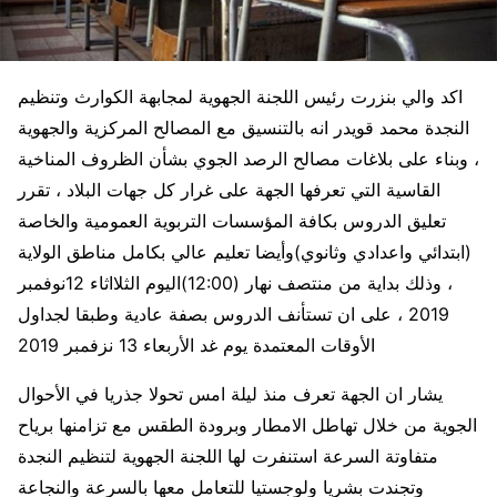
اكد والي بنزرت رئيس اللجنة الجهوية لمجابهة الكوارث وتنظيم
النجدة محمد قويدر انه بالتنسيق مع المصالح المركزية والجهوية
، وبناء على بلاغات مصالح الرصد الجوي بشأن الظروف المناخية
القاسية التي تعرفها الجهة على غرار كل جهات البلاد ، تقرر
تعليق الدروس بكافة المؤسسات التربوية العمومية والخاصة
(ابتدائي واعدادي وثانوي)وأيضا تعليم عالي بكامل مناطق الولاية
، وذلك بداية من منتصف نهار (12:00)اليوم الثلااثاء 12نوفمبر
2019 ، على ان تستأنف الدروس بصفة عادية وطبقا لجداول
الأوقات المعتمدة يوم غد الأربعاء 13 نزفمبر 2019
يشار ان الجهة تعرف منذ ليلة امس تحولا جذريا في الأحوال
الجوية من خلال تهاطل الامطار وبرودة الطقس مع تزامنها برياح
متفاوتة السرعة استنفرت لها اللجنة الجهوية لتنظيم النجدة
وتجندت بشريا ولوجستيا للتعامل معها بالسرعة والنجاعة