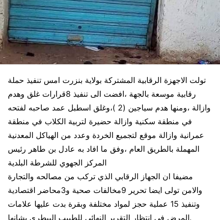
تولت الاجهزة الرقابية المشتركة بولاية بنزرت امس تنفيذ حملة
رقابية موسعة بالجهة ،افضت الى تنفيذ 8قرارات غلق وهدم
وازالة ،ومنها هدم سياجين (2 )،وغلق اسطبل عمد صاحبه لفتحه
في منطقة سكنية وازالة حضيرة لتربية الكلاب في منطقة
عمرانية وازالة موقع لتجميع الخردة وعدد من الهياكل المعدنية
المهملة بالطريق العام ،وفق ما افاد به عادل بن طاهر رئيس
المركز الجهوي للشرطة البلدية
مضيفا ان الجهاز الرقابي الذي تركب من مصالحه والتجارة
والامن تولى ايضا تحرير 9مخالفات صحية و3محاضر اقتصادية
وتنفيذ 15 عملية حجز لمواد مختلفة وبقرة بدت عليها علامات
المرض في انتظار التقرير النهائي للطبيب البيطري بشانها.