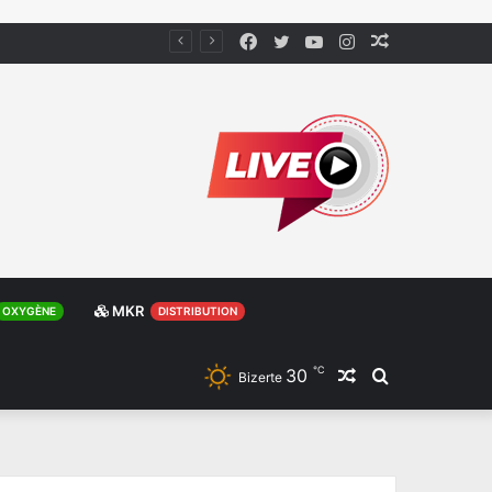
Facebook
Twitter
YouTube
Instagram
Article
Aléatoire
MKR
OXYGÈNE
DISTRIBUTION
℃
30
Article
Rechercher
Bizerte
Aléatoire