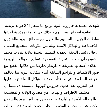
شهدت معتمدية جرزونة اليوم توزيع ما يناهز 241حوالة بريدية
لفائدة أصحابها بمنازلهم ، وذلك في تجربة نموذجية أعدتها
السلطات الجهوية بالتنسيق والتعاون مع مصالح البريد والشؤون
الاجتماعية والهياكل الأمنية وثلة من مكونات المجتمع المدني.
وقال رئيس اللجنة الجهوية لتنظيم النجدة بولاية بنزرت محمد
قويدر، إن « هذه التجربة النموذجية بتسليم الحوالات البريدية
لفائدة أصحابها بطريقة « دار،دار »،أردنا من خلالها القطع مع
صور الاكتظاظ والتزاحم السابقة أمام مكاتب البريد بما يخالف
قواعد السلامة التي ما فتأت مختلف هياكل الدولة تؤكد عليها
في الحرب ضد عدوى فيروس كورونا المستجد »، مبينا أن
مختلف الأطراف والهياكل من مصالح الولاية والمعتمدية
والمصالح الأمنية والبلدية وبالخصوص مصالح البريد والشؤون
الاجتماعية والمجتمع المدني المحلي تجندت لتنفيذ هذه العملية