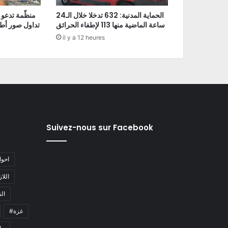
الحماية المدنية: 632 تدخلا خلال الـ24
منظّمة تدعو 
ساعة الماضية منها 113 لإطفاء الحرائق
تداول صور أط
il y a 12 heures
Suivez-nous sur Facebook
#احو
#اللا
#ا
#غزة