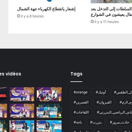
السلطات إلى التدخل بعد
إشعار بانقطاع الكهرباء جهة الشمال
فال يعيشون في الشوارع
il y a 8 heures
il y a 11 heures
es vidéos
Tags
ال_الطقس
#أوتيك
#orange
زم_لازم
#القيروان
#القصرين
لنادي_الرياضي_البنزرتي
#اللقاحات
#حادث_مرور
#بنزرت
#باجة