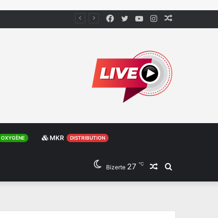
Facebook
Twitter
YouTube
Instagram
Article
Aléatoire
MKR
OXYGÈNE
DISTRIBUTION
℃
27
Article
Rechercher
Bizerte
Aléatoire