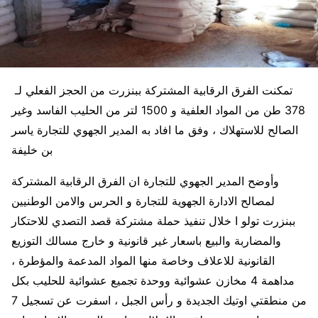
تمكنت الفرق الرقابية المشتركة ببنزرت من الحجز الفعلي لـ
378 طن من المواد العلفية و 1500 لتر من الحليب الفاسد وغير
الصالح للاستهلاك ، وفق ما افاد به المدير الجهوي للتجارة ياسر
بن خليفة
وأوضح المدير الجهوي للتجارة ان الفرق الرقابية المشتركة
لمصالح الادارة الجهوية للتجارة و الحرس والامن الوطنيين
ببنزرت تولو ا خلال تنفيذ حملة مشتركة قصد التصدي للاحتكار
والمضاربة والبيع باسعار غير قانونية و خارج مسالك التوزيع
القانونية للاعلاف وخاصة منها المواد المدعمة والمؤطرة ،
مداهمة 4 مخازن عشوائية ووحدة تجميع عشوائية للحليب بكل
من منطقتي اوتيك الجديدة و رأس الجبل ، اسفرت عن تسجيل 7