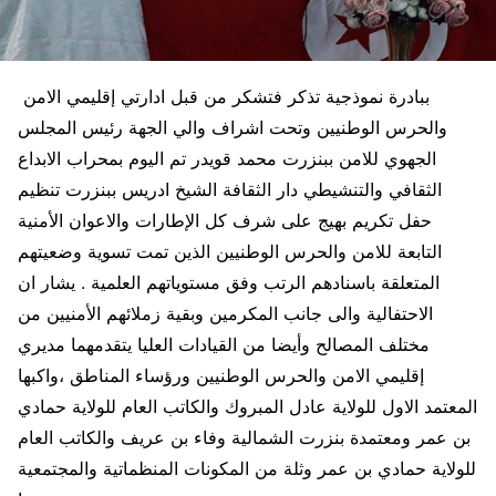
ببادرة نموذجية تذكر فتشكر من قبل ادارتي إقليمي الامن
والحرس الوطنيين وتحت اشراف والي الجهة رئيس المجلس
الجهوي للامن ببنزرت محمد قويدر تم اليوم بمحراب الابداع
الثقافي والتنشيطي دار الثقافة الشيخ ادريس ببنزرت تنظيم
حفل تكريم بهيج على شرف كل الإطارات والاعوان الأمنية
التابعة للامن والحرس الوطنيين الذين تمت تسوية وضعيتهم
المتعلقة باسنادهم الرتب وفق مستوياتهم العلمية . يشار ان
الاحتفالية والى جانب المكرمين وبقية زملائهم الأمنيين من
مختلف المصالح وأيضا من القيادات العليا يتقدمهما مديري
إقليمي الامن والحرس الوطنيين ورؤساء المناطق ،واكبها
المعتمد الاول للولاية عادل المبروك والكاتب العام للولاية حمادي
بن عمر ومعتمدة بنزرت الشمالية وفاء بن عريف والكاتب العام
للولاية حمادي بن عمر وثلة من المكونات المنظماتية والمجتمعية