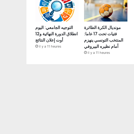
مونديال الكرة الطائرة
التوجيه الجامعي: اليوم
فتيات تحت 17 عاما:
انطلاق الدورة النهائية و12
المنتخب التونسي ينهزم
أوت إعلان النتائج
أمام نظيره البيروفي
il y a 11 heures
il y a 11 heures