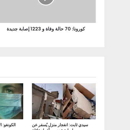
كورونا: 70 حالة وفاة و 1223 إصابة جديدة
سيدي ثابت: انفجار منزل يُسفر عن