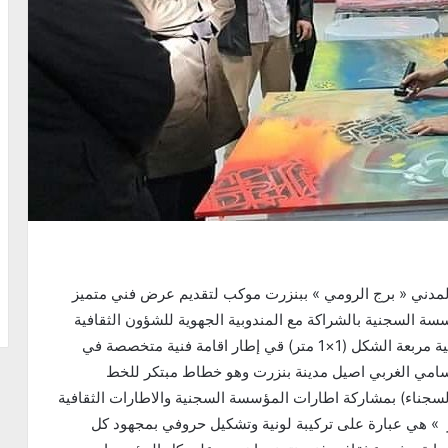
انتظم صباح اليوم الخميس 19 نوفمبر 2020 بالسجن المدني « برج الرومي » ببنزرت موكب لتقديم عرض فني متميز
 السجنية بالشراكة مع المندوبية الجهوية للشؤون الثقافية
ببنزرت ويتمثل في رسم جدارية تتكون من 30 لوحة زيتية مربعة الشكل (1×1 متر) قي إطار اقامة فنية متخصصة في
 سامي الغربي اصيل مدينة بنزرت وهو خطاط مبتكر للخط
لسجناء) بمشاركة اطارات المؤسسة السجنية والاطارات الثقافية
ير » هي عبارة على تركيبة لونية وتشكيل حروفي بمجهود كل