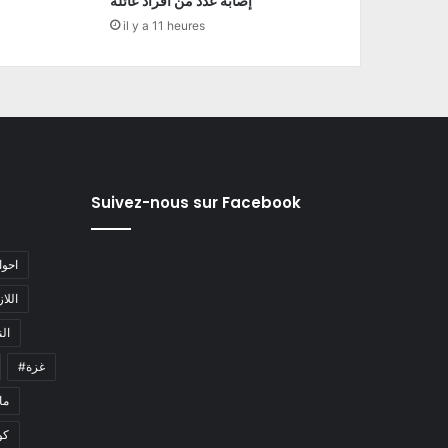
إصابة عدد من أفراد عائلة
il y a 11 heures
Suivez-nous sur Facebook
#احو
#اللا
#ا
#غزة
#م
كو