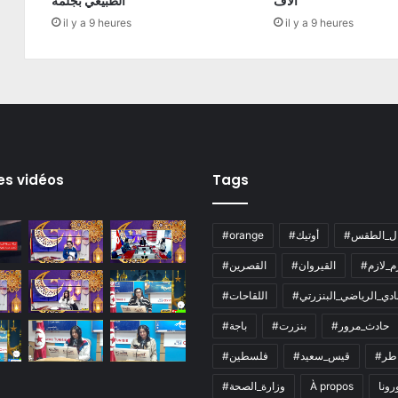
آلاف
الطبيعي بجلمة
il y a 9 heures
il y a 9 heures
es vidéos
Tags
ال_الطقس
#أوتيك
#orange
زم_لازم
#القيروان
#القصرين
لنادي_الرياضي_البنزرتي
#اللقاحات
#حادث_مرور
#بنزرت
#باجة
اطر
#قيس_سعيد
#فلسطين
رونا
À propos
#وزارة_الصحة