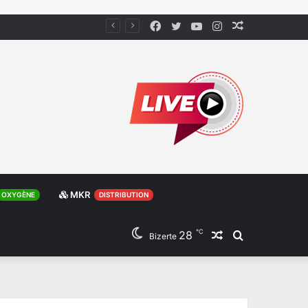
Facebook
Twitter
YouTube
Instagram
Article
Aléatoire
MKR
OXYGÈNE
DISTRIBUTION
℃
28
Article
Rechercher
Bizerte
Aléatoire