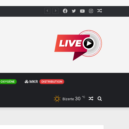
Facebook
Twitter
YouTube
Instagram
Article
Aléatoire
MKR
OXYGÈNE
DISTRIBUTION
℃
30
Article
Rechercher
Bizerte
Aléatoire