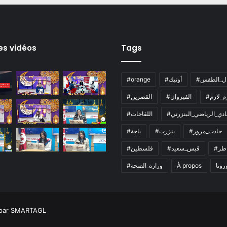
es vidéos
Tags
ال_الطقس
#أوتيك
#orange
زم_لازم
#القيروان
#القصرين
لنادي_الرياضي_البنزرتي
#اللقاحات
#حادث_مرور
#بنزرت
#باجة
اطر
#قيس_سعيد
#فلسطين
رونا
À propos
#وزارة_الصحة
 par SMARTAGL