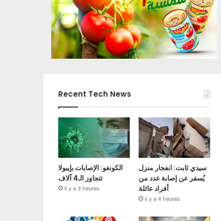
Recent Tech News
سيدي ثابت: انفجار منزل
الكونغو: الإصابات بإيبولا
يُسفر عن إصابة عدد من
تتجاوز الـ4 آلاف
أفراد عائلة
il y a 3 heures
il y a 4 heures