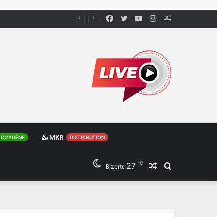
Facebook
Twitter
YouTube
Instagram
Article
Aléatoire
MKR
OXYGÈNE
DISTRIBUTION
℃
27
Article
Rechercher
Bizerte
Aléatoire