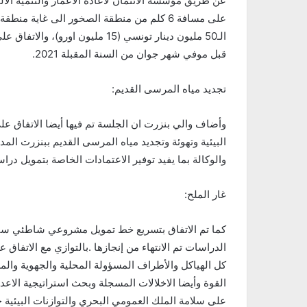
على مسافة 6 كلم من منطقة الصخور الى غاية من
الـ50 مليون دينار تونسي (15 مليو
قبل موفي شهر جوان من السنة المقبلة 2021.
تجديد مياه المرسى القديم:
وأضاف والي بنزرت ان الجلسة تم فيها أيضا الاتفاق 
البيئية وتهوئة وتجديد مياه المرسى القديم ببنزرت الم
والوكالة بما يفيد توفير الاعتمادات الخاصة بتمويل در
غار الملح:
كما تم الاتفاق بتسريع خط تمويل مشروعي شاطئي سيدي 
الدراسات تم الانتهاء من إنجازها .بالتوازي مع الاتف
كل الهياكل والأطراف المسؤولة المحلية والجهوية وا
القوة وأيضا الاخلالات المسجلة وبحث استراتيجية الا
على سلامة الملك العمومي البحري والتوازنات البيئية 