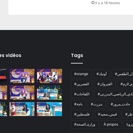
il y a 18 heures
es vidéos
Tags
ال_الطقس
#أوتيك
#orange
زم_لازم
#القيروان
#القصرين
لنادي_الرياضي_البنزرتي
#اللقاحات
#حادث_مرور
#بنزرت
#باجة
اطر
#قيس_سعيد
#فلسطين
رونا
À propos
#وزارة_الصحة