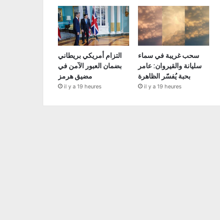
سحب غريبة في سماء
التزام أمريكي بريطاني
سليانة والقيروان: عامر
بضمان العبور الآمن في
بحبة يُفسّر الظاهرة
مضيق هرمز
il y a 19 heures
il y a 19 heures