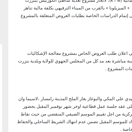
عن طريق مؤسسة الائتمان لاعادة الاعمار والتنمية الألمانية (k f w)، لانجاز مشروع تغذية شاطئ الكورنيش ببنزرت
طقة » الميزيلونا » بالقرب من الميناء الترفيهي بكلفة مالية تناهز
ن اورو)، والاتفاق على إتمام الدراسات الخاصة بطلبات العروض المتعلقة بالمشروع
على اعلان طلب العروض الخاص بمشروع معالجة الإشكاليات
دينة مباشرة بعد مد كل من المجلس الجهوي للولاية وبلدية بنزرت
اسات المشروع .
علي المكي والبوغاز بغار الملح المدينة رامسار ،لاسيما وان
اق على عقد جلسة عمل قطاعية اوخر شهر نوفمبر المقبل بحضور
لمركزية من اجل تقييم الموسم الصيفي المنقضي من حيث نقاط
عداد للموسم المقبل تضمن عدم انتهاك الشريط الساحلي والحفاظ
خاصة .