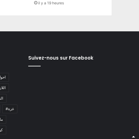
il y a 19 heures
Suivez-nous sur Facebook
#احو
#اللا
#ا
#غزة
#م
كو