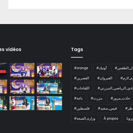
es vidéos
Tags
ال_الطقس
#أوتيك
#orange
زم_لازم
#القيروان
#القصرين
لنادي_الرياضي_البنزرتي
#اللقاحات
#حادث_مرور
#بنزرت
#باجة
اطر
#قيس_سعيد
#فلسطين
رونا
À propos
#وزارة_الصحة