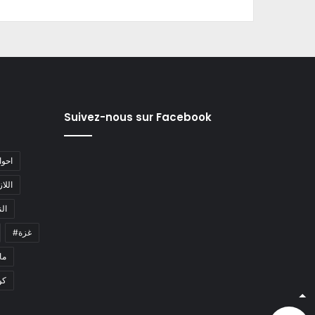
Suivez-nous sur Facebook
#احو
#اللا
#ا
#غزة
#م
كو