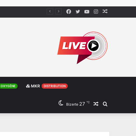
Facebook
Twitter
YouTube
Instagram
Article
Aléatoire
MKR
OXYGÈNE
DISTRIBUTION
℃
27
Article
Rechercher
Bizerte
Aléatoire