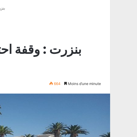
بنز
بنزرت : وقفة اح
664
Moins d’une minute