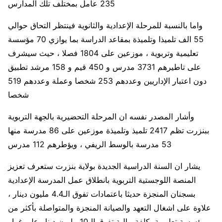
235 عامل بمختلف تلك المدارس
واما بالنسبة للمرحلة الإعدادية والثانوية فينتظر التحاق حوالي
55 الف تلميذا وتلميذة بمقاعد الدراسة بما يوازي 70 مؤسسة
تعليمية وتربوية ، موزعين على 1804 فصلا ، حيث سيشرف
على تاطيرهم 3731 مدرس و 450 قيم و 158 مرشد تطبيق
دون اعتبار الإداريين وعددهم 253 شخصا وعملة وعددهم 519
شخصا
وأشار المصدر نفسه ان المرحلة التحضيرية بالجهة التربوية
ببنزرت تظم 2417 تلميذ وتلميذة موزعين على 86 مدرسة منها
53 مدرسة بالوسط الريفي ، ويؤطرهم 112 مدرس
يشار ان السنة الدراسية الجديدة بولاية بنزرت ستعرف تعزيز
المنصة اللوجستية التربوية بانطلاق عمل المدرسة الإعدادية
بسجنان المنجزة حديثا باعتمادات تفوق الـ4.4 مليون دينار ،
علاوة على اشغال التعهد والصيانة المنجزة والمتواصلة بأكثر من
مؤسسة تعليمية بكلفة مالية تفوق الـ10 مليون دينار على غرار