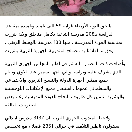
يلتحق اليوم الأربعاء قرابة 59 الف تلميذ وتلميذة بمقاعد
الدراسة بـ208 مدرسة ابتدائية بكامل مناطق ولاية بنزرت
بمناسبة العودة المدرسية ، منها 133 مدرسة بالوسط الريفي ،
وفق ما افادتنا به مصالح المندوبية الجهوية للتربية ببنزرت
وأضافت ذات المصدر ، انه تم في اطار المجلس الجهوي للتربية
الذي يشرف عليه ويراسه والي الجهة سمير عبد اللاوي ويظم
جميع ممثلي أجهزة الدولة والنسيج التربوي والاجتماعي
والمنظماتي عموما ، استنفار جميع الإمكانيات اللوجستية
والبشرية لتامين كل ظروف النجاح للعودة المدرسية رغم بعض
الصعوبات العالقة
ولاحظ المندوب الجهوي للتربية ان 3137 مدرس ابتدائي
سيتولون تاطير التلاميذ في حوالي 2351 فصلا ، مع تخصيص