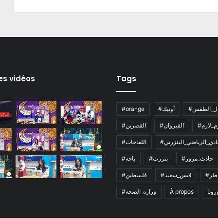
es vidéos
Tags
ال_الطقس
#أوتيك
#orange
زم_لازم
#القيروان
#القصرين
لنادي_الرياضي_البنزرتي
#اللقاحات
#حادث_مرور
#بنزرت
#باجة
اطر
#قيس_سعيد
#فلسطين
رونا
À propos
#وزارة_الصحة