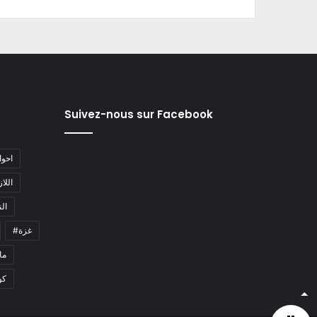
Suivez-nous sur Facebook
#احو
#اللا
#ا
#غزة
#م
كو