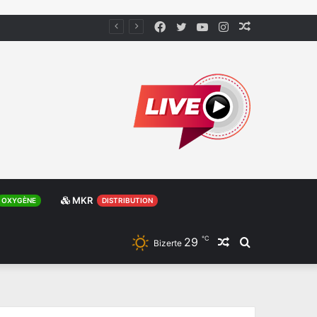
Facebook
Twitter
YouTube
Instagram
Article
Aléatoire
MKR
OXYGÈNE
DISTRIBUTION
℃
29
Article
Rechercher
Bizerte
Aléatoire