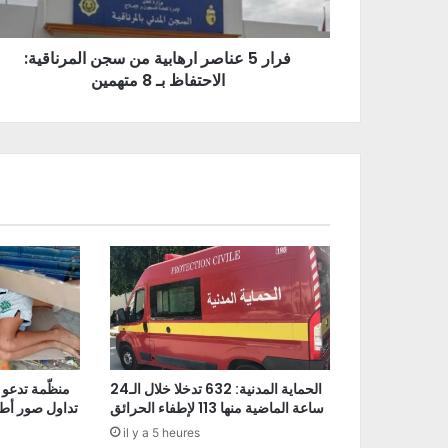
فرار 5 عناصر ارهابية من سجن المرناقية:
الاحتفاظ بـ 8 متهمين
الحماية المدنية: 632 تدخلا خلال الـ24
منظّمة تدعو 
ساعة الماضية منها 113 لإطفاء الحرائق
تداول صور أط
il y a 5 heures