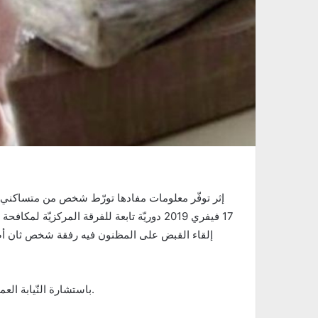
إثر توفّر معلومات مفادها تورّط شخص من متساكني ج
17 فيفري 2019 دوريّة تابعة للفرقة المرك
باستشارة النّيابة العموميّة، أذنت بالاحتفاظ بهما واتّخاذ الإجراءات القانونيّة في شأنهما.