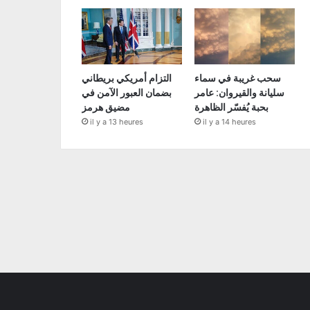
سحب غريبة في سماء
التزام أمريكي بريطاني
سليانة والقيروان: عامر
بضمان العبور الآمن في
بحبة يُفسّر الظاهرة
مضيق هرمز
il y a 13 heures
il y a 14 heures