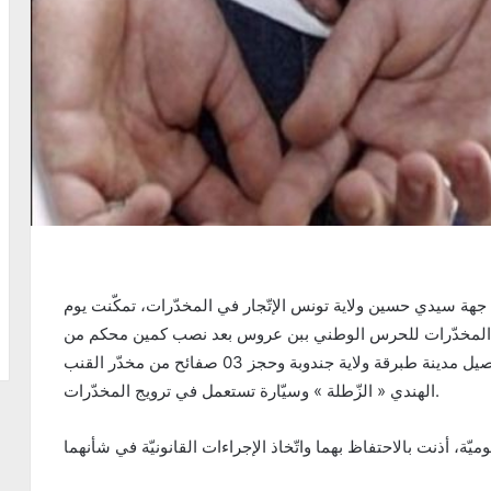
هة سيدي حسين ولاية تونس الإتّجار في المخدّرات، تمكّنت يوم
زيّة لمكافحة المخدّرات للحرس الوطني ببن عروس بعد نصب كمين محكم من
إلقاء القبض على المظنون فيه رفقة شخص ثان أصيل مدينة طبرقة ولاية جندوبة وحجز 03 صفائح من مخدّر القنب
الهندي « الزّطلة » وسيّارة تستعمل في ترويج المخدّرات.