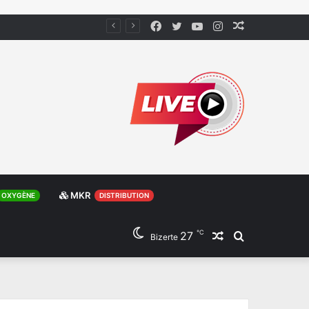
Facebook
Twitter
YouTube
Instagram
Article
Aléatoire
MKR
OXYGÈNE
DISTRIBUTION
℃
27
Article
Rechercher
Bizerte
Aléatoire