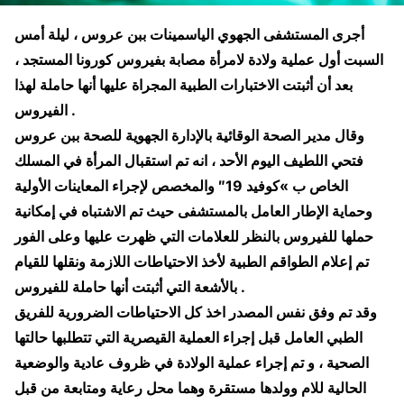
أجرى المستشفى الجهوي الياسمينات ببن عروس ، ليلة أمس
السبت أول عملية ولادة لامرأة مصابة بفيروس كورونا المستجد ،
بعد أن أثبتت الاختبارات الطبية المجراة عليها أنها حاملة لهذا
الفيروس .
وقال مدير الصحة الوقائية بالإدارة الجهوية للصحة ببن عروس
فتحي اللطيف اليوم الأحد ، انه تم استقبال المرأة في المسلك
الخاص ب »كوفيد 19″ والمخصص لإجراء المعاينات الأولية
وحماية الإطار العامل بالمستشفى حيث تم الاشتباه في إمكانية
حملها للفيروس بالنظر للعلامات التي ظهرت عليها وعلى الفور
تم إعلام الطواقم الطبية لأخذ الاحتياطات اللازمة ونقلها للقيام
بالأشعة التي أثبتت أنها حاملة للفيروس .
وقد تم وفق نفس المصدر اخذ كل الاحتياطات الضرورية للفريق
الطبي العامل قبل إجراء العملية القيصرية التي تتطلبها حالتها
الصحية ، و تم إجراء عملية الولادة في ظروف عادية والوضعية
الحالية للام وولدها مستقرة وهما محل رعاية ومتابعة من قبل