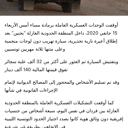
أوقفت الوحدات العسكرية العاملة برمادة مساء أمس الأربعاء
15 جانفي 2020، داخل المنطقة الحدودية العازلة “بجنين” بعد
إطلاق أعيرة نارية تحذيرية، سيارة تهريب دون لوحات منجمية
وعلى متنها ثلاثة مهربين تونسيين
وبتفتيش السيارة تم العثور على أكثر من 32 ألف علبة سجائر
تفوق قيمتها المالية 140 ألف دينار
وقد تم تسليم الأشخاص والمحجوز إلى المصالح الديوانية لإتمام
الإجراءات القانونية في شأنها
كما أوقفت التشكيلات العسكرية العاملة بالمنطقة الحدودية
العازلة ببن قردان في نفس اليوم، سبعة أشخاص من جنسيات
إفريقية دون وثائق هوية كانوا بصدد اجتياز الحدود التونسية الليبية
في الاتجاهين بطريقة غير شرعية