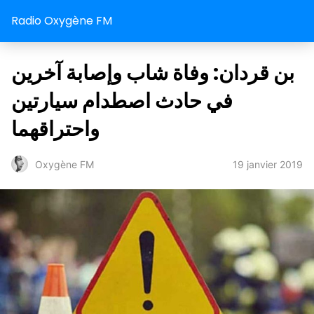
Radio Oxygène FM
بن قردان: وفاة شاب وإصابة آخرين
في حادث اصطدام سيارتين
واحتراقهما
19 janvier 2019
Oxygène FM