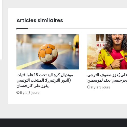
Articles similaires
علي يُعزز صفوف الترجي
مونديال كرة اليد تحت 18 عاما فتيات
لجرجيسي بعقد لموسمين
(الدور الترتيبي): المنتخب التونسي
يفوز على كازختسان
il y a 3 jours
il y a 3 jours