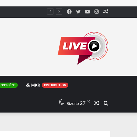
Facebook
Twitter
YouTube
Instagram
Article
Aléatoire
MKR
OXYGÈNE
DISTRIBUTION
℃
27
Article
Rechercher
Bizerte
Aléatoire