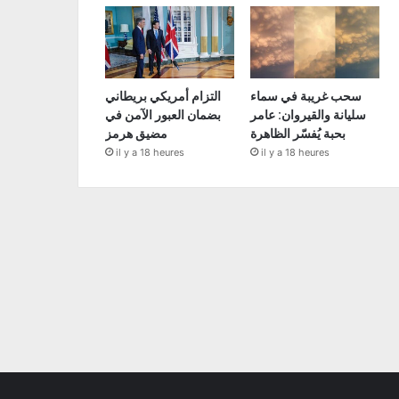
سحب غريبة في سماء
التزام أمريكي بريطاني
سليانة والقيروان: عامر
بضمان العبور الآمن في
بحبة يُفسّر الظاهرة
مضيق هرمز
il y a 18 heures
il y a 18 heures