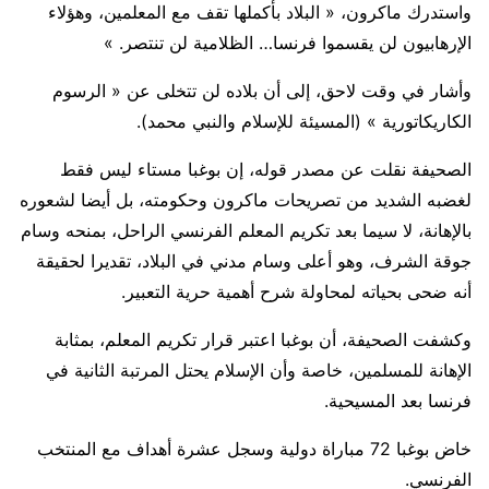
واستدرك ماكرون، « البلاد بأكملها تقف مع المعلمين، وهؤلاء
الإرهابيون لن يقسموا فرنسا… الظلامية لن تنتصر
« .
وأشار في وقت لاحق، إلى أن بلاده لن تتخلى عن « الرسوم
الكاريكاتورية » (المسيئة للإسلام والنبي محمد)
.
الصحيفة نقلت عن مصدر قوله، إن بوغبا مستاء ليس فقط
لغضبه الشديد من تصريحات ماكرون وحكومته، بل أيضا لشعوره
بالإهانة، لا سيما بعد تكريم المعلم الفرنسي الراحل، بمنحه وسام
جوقة الشرف، وهو أعلى وسام مدني في البلاد، تقديرا لحقيقة
أنه ضحى بحياته لمحاولة شرح أهمية حرية التعبير
.
وكشفت الصحيفة، أن بوغبا اعتبر قرار تكريم المعلم، بمثابة
الإهانة للمسلمين، خاصة وأن الإسلام يحتل المرتبة الثانية في
فرنسا بعد المسيحية
.
خاض بوغبا 72 مباراة دولية وسجل عشرة أهداف مع المنتخب
الفرنسي
.