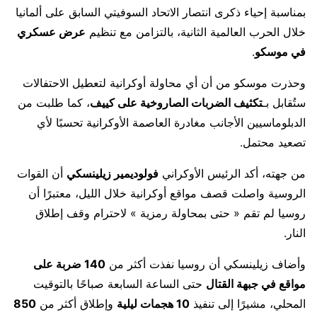
بمناسبة إحياء ذكرى انتصار الاتحاد السوفيتي السابق على ألمانيا
خلال الحرب العالمية الثانية، بالتزامن مع تنظيم
عرض عسكري
في موسكو
.
وحذرت موسكو من أن أي محاولة أوكرانية لتعطيل الاحتفالات
ستُقابل بـ
تكثيف الضربات الصاروخية على كييف
، كما طلبت من
الدبلوماسيين الأجانب مغادرة العاصمة الأوكرانية تحسبًا لأي
تصعيد محتمل.
من جهته، أكد الرئيس الأوكراني
فولوديمير زيلينسكي
أن القوات
الروسية واصلت قصف مواقع أوكرانية خلال الليل، معتبرًا أن
روسيا لم تقم « حتى بمحاولة رمزية » لاحترام وقف إطلاق
النار.
وأضاف زيلينسكي أن روسيا نفذت أكثر من
140 ضربة على
مواقع في جبهة القتال
حتى الساعة السابعة صباحًا بالتوقيت
المحلي، مشيرًا إلى تنفيذ
10 هجمات ليلية
وإطلاق أكثر من
850