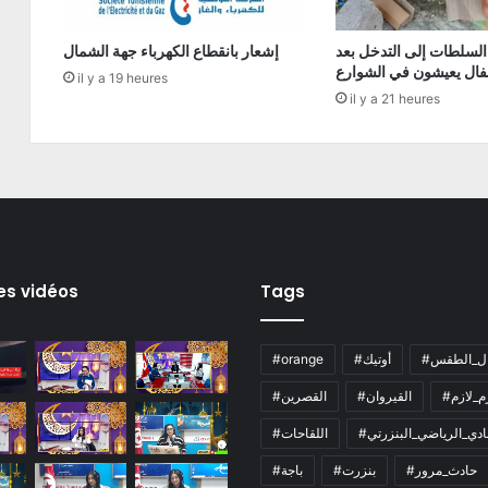
السلطات إلى التدخل بعد
إشعار بانقطاع الكهرباء جهة الشمال
فال يعيشون في الشوارع
il y a 19 heures
il y a 21 heures
es vidéos
Tags
ال_الطقس
#أوتيك
#orange
زم_لازم
#القيروان
#القصرين
لنادي_الرياضي_البنزرتي
#اللقاحات
#حادث_مرور
#بنزرت
#باجة