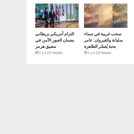
سحب غريبة في سماء
التزام أمريكي بريطاني
سليانة والقيروان: عامر
بضمان العبور الآمن في
بحبة يُفسّر الظاهرة
مضيق هرمز
il y a 22 heures
il y a 23 heures