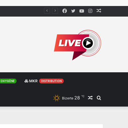
Facebook
Twitter
YouTube
Instagram
Article
Aléatoire
MKR
OXYGÈNE
DISTRIBUTION
℃
28
Article
Rechercher
Bizerte
Aléatoire