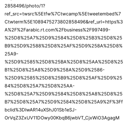
2858496/photo/1?
ref_src=twsrc%5Etfw%7Ctwcamp%5Etweetembed%7
Ctwterm%5E1089475273802858496&ref_url=https%3
A%2F%2Farabic.rt.com%2Fbusiness%2F997499-
%25D8%25A7%25D9%2584%25D8%25B3%25D8%25
B9%25D9%2588%25D8%25AF%25D9%258A%25D8%
25A9-
%25D9%2585%25D8%25BA%25D8%25AA%25D8%25
B1%25D8%25A8%25D9%258A%25D9%2586-
%25D9%2585%25D8%25B9%25D8%25AF%25D9%25
84%25D8%25A7%25D8%25AA-
%25D8%25A7%25D9%2584%25D8%25A8%25D8%25
B7%25D8%25A7%25D9%2584%25D8%25A9%2F%3Ff
bclid%3DIwAR14uXShJ01Sb1eSJ-
OrVqZ3ZxUV11DOwy00KbqB6jwbVT_CjxWiO3AgagM