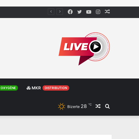
Facebook
Twitter
YouTube
Instagram
Article
Aléatoire
MKR
OXYGÈNE
DISTRIBUTION
℃
28
Article
Rechercher
Bizerte
Aléatoire