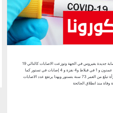
اكدت الادارة الجهوية للصحة بباجة انه تم تسجيل 45 إصابة جديدة بفيروس في الجهة وتوزعت الاصابات كالتالي 19
بباجة المدينة و 12 بمجاز الباب و 3 في تبرسق و 2 في عمدون و 1 في قبلاط و4 نفزة و 4 إصابات في تستور كما
سجلت ولاية باجة حالة وفاة جديدة بفيروس كورونا لامرأة تبلغ من العمر 73 سنة بتستور وبهذا يرتفع عدد الاصابات