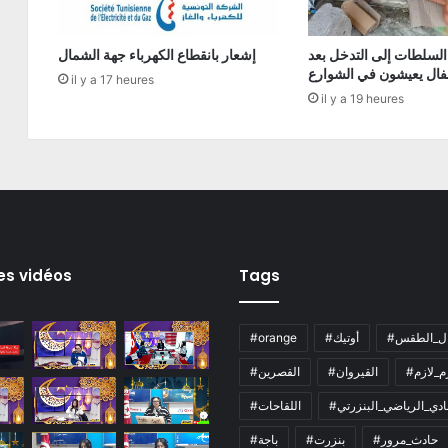
السلطات إلى التدخل بعد
إشعار بانقطاع الكهرباء جهة الشمال
فال يعيشون في الشوارع
il y a 17 heures
il y a 19 heures
es vidéos
Tags
ال_الطقس
#أوتيك
#orange
زم_لازم
#القيروان
#القصرين
لنادي_الرياضي_البنزرتي
#اللقاحات
#حادث_مرور
#بنزرت
#باجة