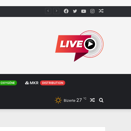
Facebook
Twitter
YouTube
Instagram
Article
Aléatoire
MKR
OXYGÈNE
DISTRIBUTION
℃
27
Article
Rechercher
Bizerte
Aléatoire