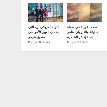
سحب غريبة في سماء
التزام أمريكي بريطاني
سليانة والقيروان: عامر
بضمان العبور الآمن في
بحبة يُفسّر الظاهرة
مضيق هرمز
il y a 20 heures
il y a 21 heures