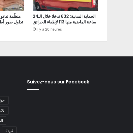
الحماية المدنية: 632 تدخلا خلال الـ24
منظّمة تدعو 
ساعة الماضية منها 113 لإطفاء الحرائق
تداول صور أط
il y a 20 heures
Suivez-nous sur Facebook
#احو
#اللا
#ا
#غزة