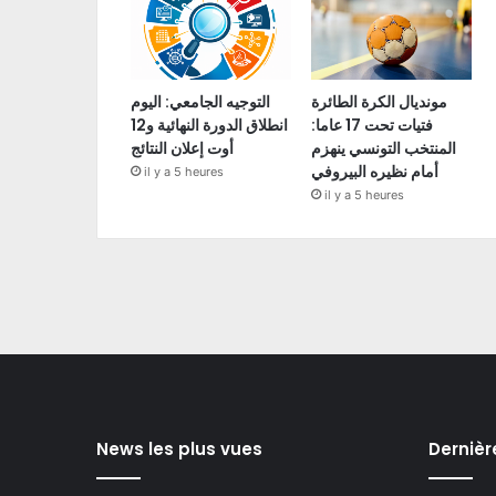
مونديال الكرة الطائرة
التوجيه الجامعي: اليوم
فتيات تحت 17 عاما:
انطلاق الدورة النهائية و12
المنتخب التونسي ينهزم
أوت إعلان النتائج
أمام نظيره البيروفي
il y a 5 heures
il y a 5 heures
News les plus vues
Dernièr