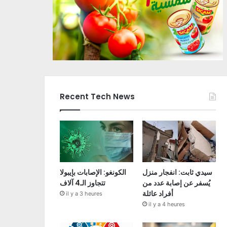
Recent Tech News
سيدي ثابت: انفجار منزل
الكونغو: الإصابات بإيبولا
يُسفر عن إصابة عدد من
تتجاوز الـ4 آلاف
أفراد عائلة
il y a 3 heures
il y a 4 heures