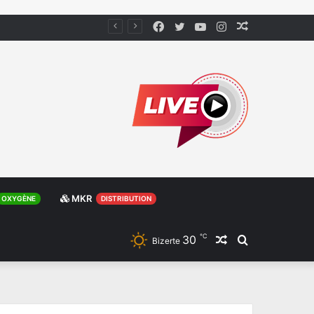
Facebook
Twitter
YouTube
Instagram
Article
Aléatoire
MKR
OXYGÈNE
DISTRIBUTION
℃
30
Article
Rechercher
Bizerte
Aléatoire