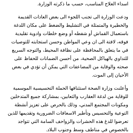
اسداء العلاج المناسب، حسب ما ذكرته الوزارة.
ودعت الوزارة الى تجنب اللجوء الى بعض العادات القديمة
والخطيرة والمتمثلة في التشليط والضغط على مكان اللدغة
باستعمال القماش أو شفطه أو وضع خلطات وادوية تقليدية
فوقه، لافتة الى ان وعي المواطن وحسن استجابته للتوصيات
في ما يتعلق بالمحافظة على نظافة المحيط، والتوجه السريع
للتداوي بالهياكل الصحية، من أحسن الضمانات للحفاظ على
صحته والوقاية من المضاعفات التي يمكن أن تؤدي في بعض
الأحيان إلى الموت.
وأعلنت وزارة الصحة استئنافها الحملة التحسيسية الموسمية
للوقاية من لدغة العقارب والثعابين، بمشاركة جميع المتدخلين
ومكونات المجتمع المدني، وذلك بالحرص على تعزيز أنشطة
التوعية والتحسيس وتأطير الاسعافات الضرورية وتقديمها للذين
تعرضوا للدغ هذه الحشرات والزواحف السامة التي تتواجد
بالخصوص في مناطف وسط وجنوب البلاد.