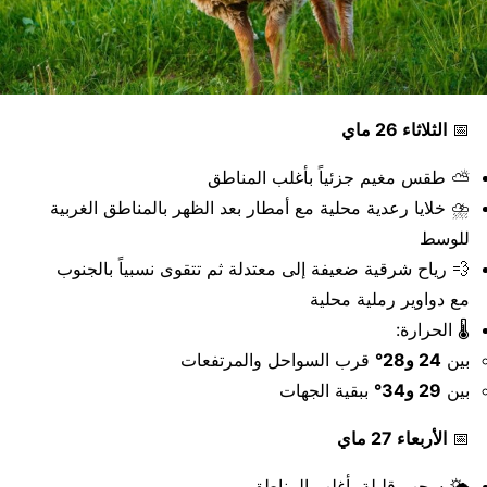
📅
الثلاثاء 26 ماي
⛅ طقس مغيم جزئياً بأغلب المناطق
⛈️ خلايا رعدية محلية مع أمطار بعد الظهر بالمناطق الغربية
للوسط
💨 رياح شرقية ضعيفة إلى معتدلة ثم تتقوى نسبياً بالجنوب
مع دواوير رملية محلية
🌡️ الحرارة:
بين
24 و28°
قرب السواحل والمرتفعات
بين
29 و34°
ببقية الجهات
📅
الأربعاء 27 ماي
🌤️ سحب قليلة بأغلب المناطق