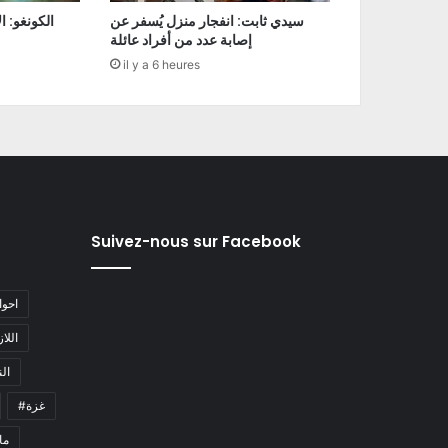
سيدي ثابت: انفجار منزل يُسفر عن
إصابة عدد من أفراد عائلة
il y a 6 heures
Suivez-nous sur Facebook
#احو
#اللا
#ا
#غزة
#م