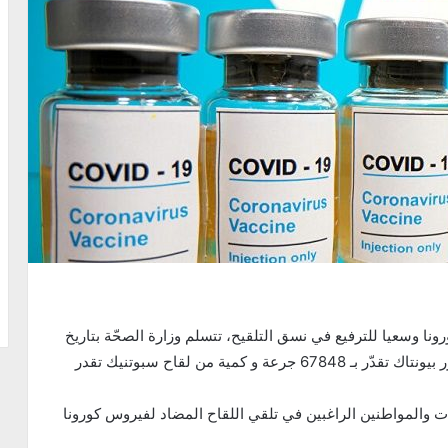
نا وسعيا للترفيع في نسق التلقيح، تتسلم وزارة الصحّة بتاريخ
اليوم الجمعة 25 جوان 2021 كميّة جديدة من لقاح فايزر بيونتاك تقدّر بـ 67848 جرعة و كمية من لقاح سبوتنيك تقدر
ات والمواطنين الراغبين في تلقي اللقاح المضاد لفيروس كورونا