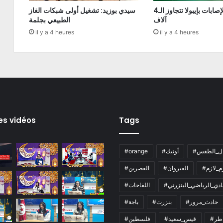
الكونغو: الإصابات بإيبولا تتجاوز الـ4
سيدي بوزيد: تشغيل أولى شبكات الغاز
آلاف
الطبيعي بجلمة
il y a 4 heures
il y a 4 heures
es vidéos
Tags
ال_الطقس
#أوتيك
#orange
زم_لازم
#القيروان
#القصرين
لنادي_الرياضي_البنزرتي
#اللقاحات
#حادث_مرور
#بنزرت
#باجة
اطر
#قيس_سعيد
#فلسطين