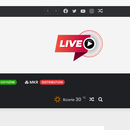
Facebook
Twitter
YouTube
Instagram
Article
Aléatoire
MKR
OXYGÈNE
DISTRIBUTION
℃
30
Article
Rechercher
Bizerte
Aléatoire