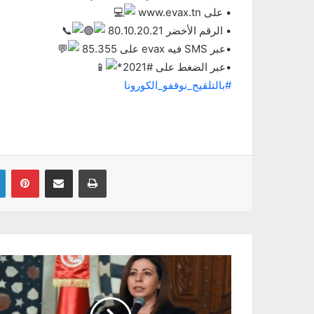
• على ⁦www.‪evax.tn‬⁩
‏• الرقم الأخضر 80.10.20.21
‏•عبر SMS فيه evax على 85.355
‏•عبر الضغط على #2021*
#بالتلقيح_نوقفو_الكورونا
Linkedin
Pinterest
Partager par email
Imprimer