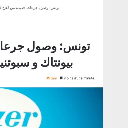
تونس: وصول جرعات جديدة من لقاح فايزر بيونت
تونس: وصول جرعات 
بيونتاك و سبوتنيك بتاريخ
699
Moins d’une minute