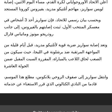
أعلن الاتحاد الأوروجواياني لكرة القدم، مساء اليوم الاثنين، إصابة
لويس سواريز، مهاجم أتلتيكو مدريد، بفيروس كورونا المستجد
وبحسب بيان رسمي للاتحاد، فإن سواريز أحد 3 أشخاص في
معسكر المنتخب الأول، ثبتت إصابتهم بالفيروس، إلى جانب
رودريجو مونوز وماتياس فارال
وتعد إصابة سواريز ضربة قوية لأتلتيكو مدريد، قبل أيام قليلة من
المواجهة المرتقبة ضد برشلونة في الليجا، حيث سيكون من
الصعب لحاق اللاعب بالمباراة، المقررة السبت المقبل ضمن
الجولة العاشرة
وانتقل سواريز إلى صفوف الروخي بلانكوس، مطلع هذا الموسم،
قادما من النادي الكتالوني الذي قرر الاستغناء عن خدماته