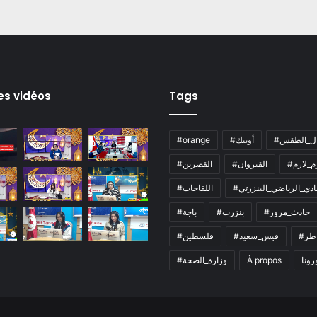
es vidéos
Tags
ال_الطقس
#أوتيك
#orange
زم_لازم
#القيروان
#القصرين
لنادي_الرياضي_البنزرتي
#اللقاحات
#حادث_مرور
#بنزرت
#باجة
اطر
#قيس_سعيد
#فلسطين
رونا
À propos
#وزارة_الصحة