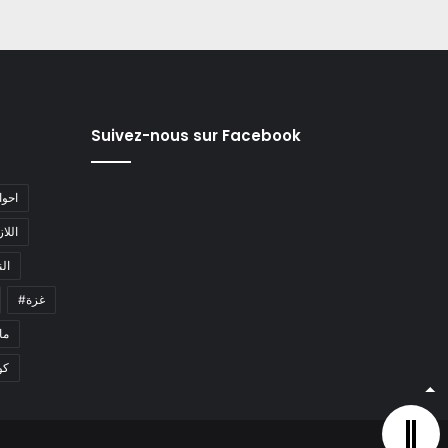
Suivez-nous sur Facebook
#احو
#اللا
#ا
#غزة
#م
كو