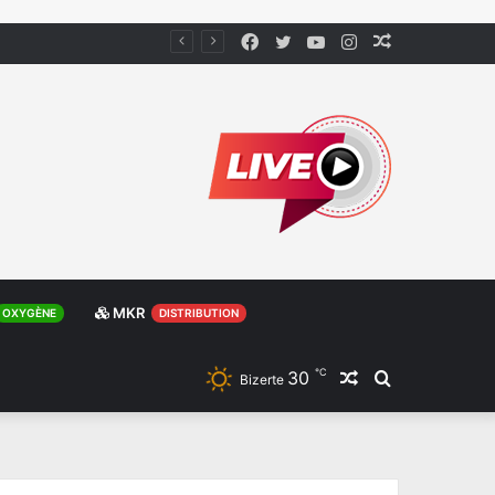
Facebook
Twitter
YouTube
Instagram
Article
Aléatoire
MKR
OXYGÈNE
DISTRIBUTION
℃
30
Article
Rechercher
Bizerte
Aléatoire