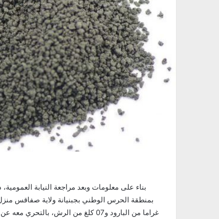
غراما من البارود و07 كلغ من الرش، ب