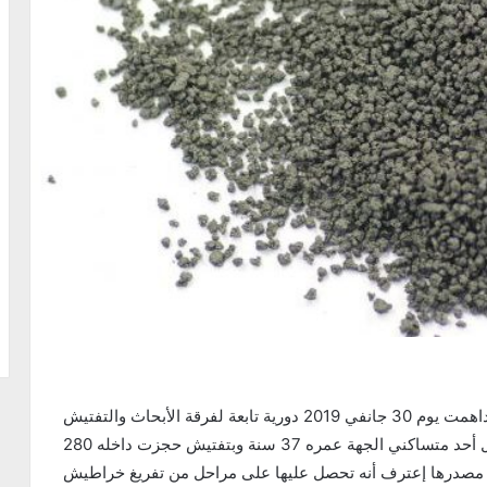
بناء على معلومات وبعد مراجعة النيابة العمومية، داهمت يوم 30 جانفي 2019 دورية تابعة لفرقة الأبحاث والتفتيش
بمنطقة الحرس الوطني بجبنيانة ولاية صفاقس منزل أحد متساكني الجهة عمره 37 سنة وبتفتيش حجزت داخله 280
التحري معه عن مصدرها إعترف أنه تحصل عليها على مراحل من تفريغ خراطيش