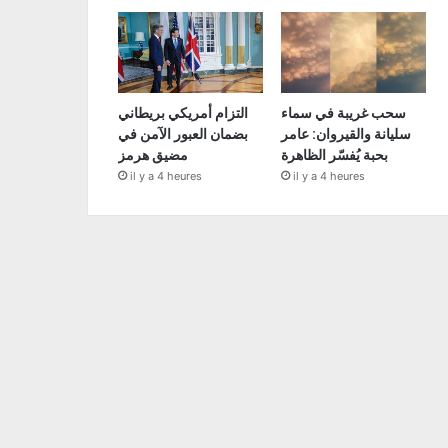
سحب غريبة في سماء
التزام أمريكي بريطاني
سليانة والقيروان: عامر
بضمان العبور الآمن في
بحبة يُفسّر الظاهرة
مضيق هرمز
il y a 4 heures
il y a 4 heures