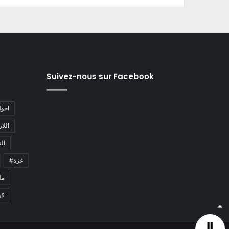
Suivez-nous sur Facebook
#احو
#اللا
#ا
#غزة
#م
كو