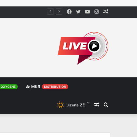
Facebook
Twitter
YouTube
Instagram
Article
Aléatoire
MKR
OXYGÈNE
DISTRIBUTION
℃
29
Article
Rechercher
Bizerte
Aléatoire