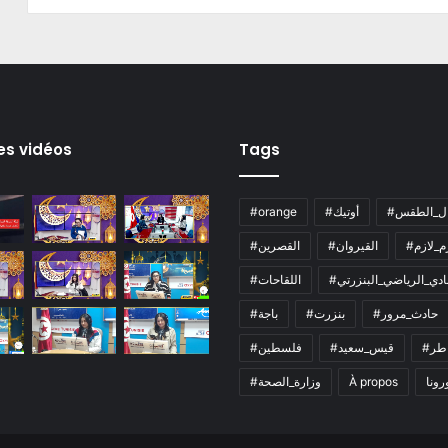
es vidéos
Tags
ال_الطقس
#أوتيك
#orange
زم_لازم
#القيروان
#القصرين
لنادي_الرياضي_البنزرتي
#اللقاحات
#حادث_مرور
#بنزرت
#باجة
اطر
#قيس_سعيد
#فلسطين
رونا
À propos
#وزارة_الصحة