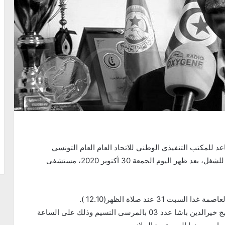
عد للمكتب التنفيذي الوطني للاتحاد العام العام التونسي
للشغل، بعد ظهر اليوم الجمعة 30 أكتوبر 2020، مستشفى Bichat بباريس في إتجاه المطار، وذلك بحضور عائلته
3 عند صلاة الظهر(12.10 ).
وتنطلق الجنازة فقيد الساحة النقابية من بيته الكائن بنهج خيرالدين باشا عدد 03 بالمرسى النسيم وذلك على الساعة