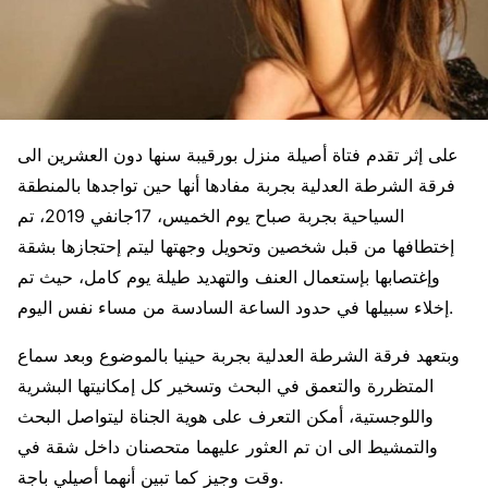
على إثر تقدم فتاة أصيلة منزل بورقيبة سنها دون العشرين الى
فرقة الشرطة العدلية بجربة مفادها أنها حين تواجدها بالمنطقة
السياحية بجربة صباح يوم الخميس، 17جانفي 2019، تم
إختطافها من قبل شخصين وتحويل وجهتها ليتم إحتجازها بشقة
وإغتصابها بإستعمال العنف والتهديد طيلة يوم كامل، حيث تم
إخلاء سبيلها في حدود الساعة السادسة من مساء نفس اليوم.
وبتعهد فرقة الشرطة العدلية بجربة حينيا بالموضوع وبعد سماع
المتظررة والتعمق في البحث وتسخير كل إمكانيتها البشرية
واللوجستية، أمكن التعرف على هوية الجناة ليتواصل البحث
والتمشيط الى ان تم العثور عليهما متحصنان داخل شقة في
وقت وجيز كما تبين أنهما أصيلي باجة.