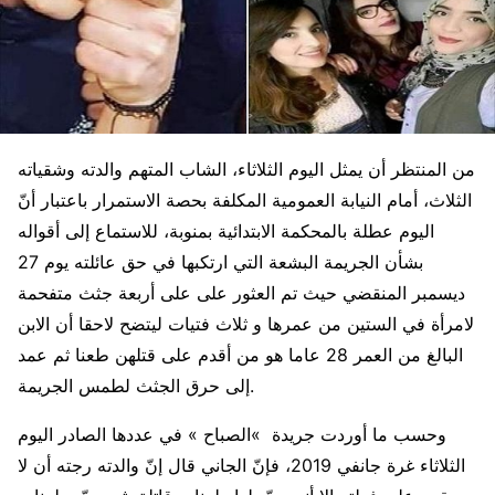
من المنتظر أن يمثل اليوم الثلاثاء، الشاب المتهم والدته وشقياته
الثلاث، أمام النيابة العمومية المكلفة بحصة الاستمرار باعتبار أنّ
اليوم عطلة بالمحكمة الابتدائية بمنوبة، للاستماع إلى أقواله
بشأن الجريمة البشعة التي ارتكبها في حق عائلته يوم 27
ديسمبر المنقضي حيث تم العثور على على أربعة جثث متفحمة
لامرأة في الستين من عمرها و ثلاث فتيات ليتضح لاحقا أن الابن
البالغ من العمر 28 عاما هو من أقدم على قتلهن طعنا ثم عمد
إلى حرق الجثث لطمس الجريمة.
وحسب ما أوردت جريدة »الصباح » في عددها الصادر اليوم
الثلاثاء غرة جانفي 2019، فإنّ الجاني قال إنّ والدته رجته أن لا