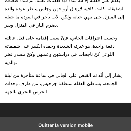
يقدم على فعلته إلا أنه سدّد لها طعنات قاتلة، ثم سدّد طعنات
لشقيقاته كانت كافية لإزهاق أرواحهن وجلس ينتظر عودة والده
إلى المنزل حتى ينهي حياته ولكن الأب تأخر في العودة ما جعله
يضرم النار في المنزل ويفر.
وحسب اعترافات الجاني، فإنّ سبب إقدامه على قتل عائلته
دفعة واحدة، هو غيرته الشديدة وحقده الكبير على شقيقاته
اللواتي كنّ ناجحات في دراستهن وعملهن وكنّ مصدر فخر
والديه.
يشار إلى أنّه تم القبض على الجاني في ساعة متأخرة من ليلة
الجمعة، بشاطئ العقلة بمنطقة جرجيس، من طرف وحدات
الحرس البحري بالجهة.
Quitter la version mobile