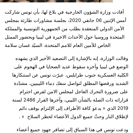
أفادت وزارة الشؤون الخارجية في بلاغ لها، بأن تونس شاركت
أمس الإثنين 06 جانفي 2020، بجلسة مشاورات طارئة بمجلس
الأمن الدولي المنعقدة بطلب من الجمهورية التونسية والمملكة
المتحدة وروسيا حول الأحداث الاخيرة في ليبيا وبحضور الممثل
الخاص للأمين العام للامم المتحدة، السيّد غسان سلامة
وقالت الوزارة، إنه بالإشارة إلى التصعيد الأخير الذي يشهده
الوضع في ليبيا وآخره سقوط عديد الضحايا في الهجوم على
الكلية العسكرية جنوب طرابلس، عبرّت تونس عن استنكارها
الشديد ورفضها المطلق لتواصل سفك دماء الليبيين، مشدّدة
على ضرورة التحرك العاجل لمجلس الامن لفرض احترام
قراراته ذات الصلة بالشأن الليبي، وآخرها القرار 2486 لسنة
2019 الذي « يدعو كافة الأطراف إلى الإلتزام بوقف دائم
لإطلاق النار وحثّ جميع الدول الأعضاء لحظر السلاح » .
ودعت تونس في هذا السياق إلى تضافر جهود جميع أعضاء