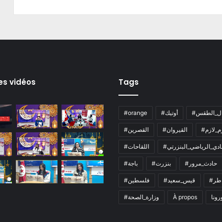
es vidéos
Tags
ال_الطقس
#أوتيك
#orange
زم_لازم
#القيروان
#القصرين
لنادي_الرياضي_البنزرتي
#اللقاحات
#حادث_مرور
#بنزرت
#باجة
اطر
#قيس_سعيد
#فلسطين
رونا
À propos
#وزارة_الصحة