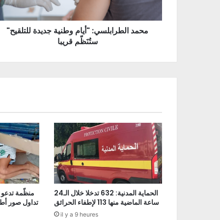
"محمد الطرابلسي: "أيام وطنية جديدة للتلقيح
ستُنَظّم قريبا
الحماية المدنية: 632 تدخلا خلال الـ24
منظّمة تدعو 
ساعة الماضية منها 113 لإطفاء الحرائق
تداول صور أط
il y a 9 heures