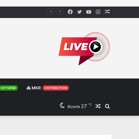
Facebook
Twitter
YouTube
Instagram
Article
Aléatoire
MKR
OXYGÈNE
DISTRIBUTION
℃
27
Article
Rechercher
Bizerte
Aléatoire