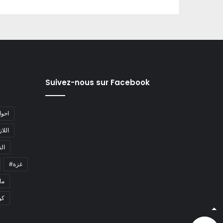
Suivez-nous sur Facebook
#احو
#اللا
#ا
#غزة
#م
كو