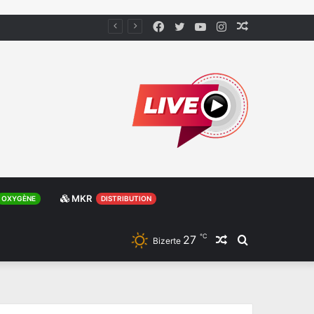
Facebook
Twitter
YouTube
Instagram
Article
Aléatoire
MKR
OXYGÈNE
DISTRIBUTION
℃
27
Article
Rechercher
Bizerte
Aléatoire