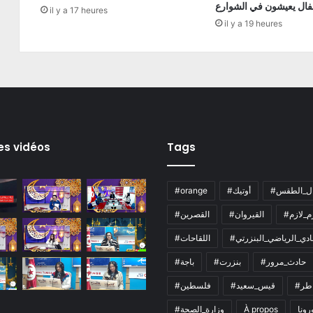
فال يعيشون في الشوارع
il y a 17 heures
il y a 19 heures
es vidéos
Tags
ال_الطقس
#أوتيك
#orange
زم_لازم
#القيروان
#القصرين
لنادي_الرياضي_البنزرتي
#اللقاحات
#حادث_مرور
#بنزرت
#باجة
اطر
#قيس_سعيد
#فلسطين
رونا
À propos
#وزارة_الصحة