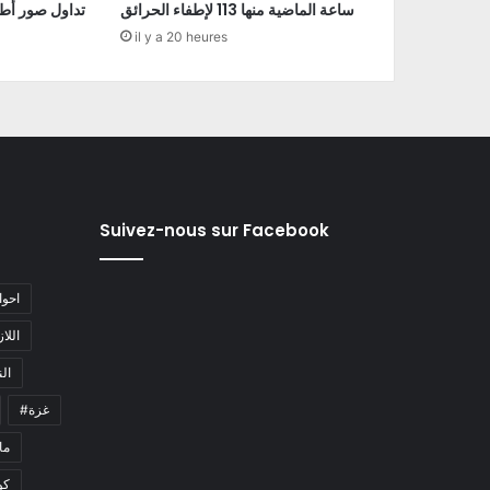
ساعة الماضية منها 113 لإطفاء الحرائق
تداول صور أط
il y a 20 heures
Suivez-nous sur Facebook
#احو
#اللا
#ا
#غزة
#م
كو