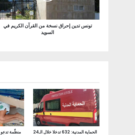
تونس تدين إحراق نسخة من القرآن الكريم في
السويد
الحماية المدنية: 632 تدخلا خلال الـ24
منظّمة تدعو 